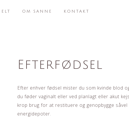
UELT
OM SANNE
KONTAKT
Efterfødsel
Efter enhver fødsel mister du som kvinde blod o
du føder vaginalt eller ved planlagt eller akut kej
krop brug for at restituere og genopbygge såve
energidepoter.