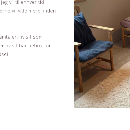
g vil til enhver tid
erne vil vide mere, inden
mtaler, hvis I som
ler hvis I har behov for
dsel.